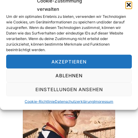
österreichischer gewerkschaftlicher Bildung
Cookie-Zustimmung
verwalten
gebucht. Weitere Informationen erhalten
Um dir ein optimales Erlebnis zu bieten, verwenden wir Technologien
Sie unter
www.katzenberger-
wie Cookies, um Geräteinformationen zu speichern und/oder darauf
coaching.com
.
zuzugreifen. Wenn du diesen Technologien zustimmst, können wir
Daten wie das Surfverhalten oder eindeutige IDs auf dieser Website
Ulrich Katzenberger ist der
verarbeiten. Wenn du deine Zustimmung nicht erteilst oder
zurückziehst, können bestimmte Merkmale und Funktionen
Führungskräftetrainer
bei dieser
beeinträchtigt werden.
Weiterbildungsreise.
AKZEPTIEREN
ABLEHNEN
EINSTELLUNGEN ANSEHEN
Cookie-Richtlinie
Datenschutzerklärung
Impressum